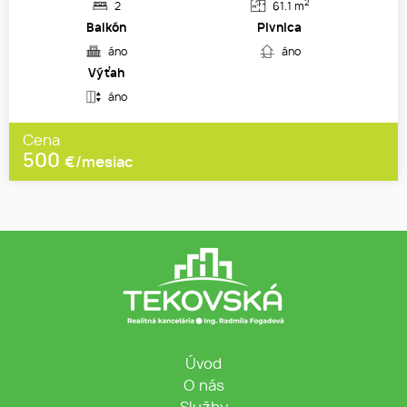
2
2
61.1 m
Balkón
Pivnica
áno
áno
Výťah
áno
Cena
500
€/mesiac
Úvod
O nás