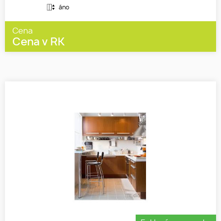
áno
Cena
Cena v RK