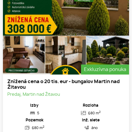
Exkluzívna ponuka
Znížená cena o 20 tis. eur - bungalov Martin nad
Žitavou
Predaj, Martin nad Žitavou
Izby
Rozloha
2
5
680 m
Pozemok
Inž. siete
2
680 m
áno