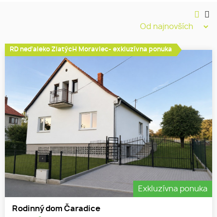
RD neďaleko ZlatýcH Moraviec- exkluzívna ponuka
Exkluzívna ponuka
Rodinný dom Čaradice