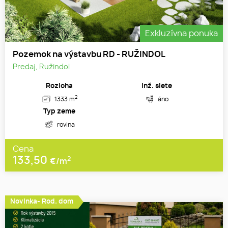
Exkluzívna ponuka
Pozemok na výstavbu RD - RUŽINDOL
Predaj, Ružindol
Rozloha
Inž. siete
2
1333 m
áno
Typ zeme
rovina
Cena
133,50
2
€/m
Novinka- Rod. dom