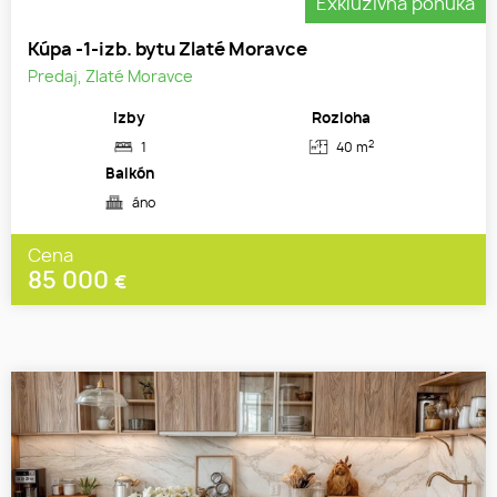
Exkluzívna ponuka
Kúpa -1-izb. bytu Zlaté Moravce
Predaj, Zlaté Moravce
Izby
Rozloha
2
1
40 m
Balkón
áno
Cena
85 000
€