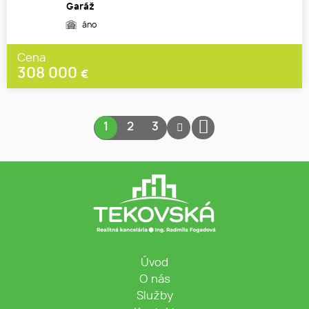
Garáž
áno
Cena
308 000
€
1
2
3
Úvod
O nás
Služby