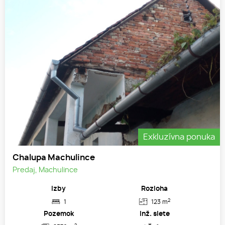
Exkluzívna ponuka
Chalupa Machulince
Predaj, Machulince
Izby
Rozloha
2
1
123 m
Pozemok
Inž. siete