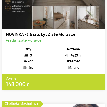
NOVINKA -3,5 izb. byt Zlaté Moravce
Predaj, Zlaté Moravce
Izby
Rozloha
2
3
74.53 m
Balkón
Internet
áno
áno
Cena
148 000
€
Chalúpka Machulince