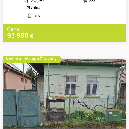
2
2576 m
áno
Pivnica
áno
Cena
93 900
€
Novinka- chalupa Žitavany