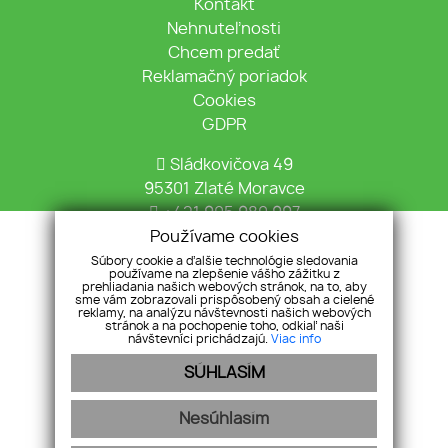
Kontakt
Nehnuteľnosti
Chcem predať
Reklamačný poriadok
Cookies
GDPR
Sládkovičova 49
95301 Zlaté Moravce
+421 905 980 997
info@tekovska.sk
Používame cookies
Súbory cookie a ďalšie technológie sledovania
používame na zlepšenie vášho zážitku z
prehliadania našich webových stránok, na to, aby
sme vám zobrazovali prispôsobený obsah a cielené
reklamy, na analýzu návštevnosti našich webových
stránok a na pochopenie toho, odkiaľ naši
návštevníci prichádzajú.
Viac info
Pridajte si nás
SÚHLASÍM
Nesúhlasím