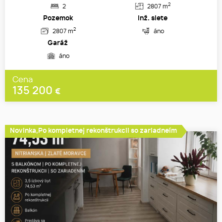
2
2
2807 m
Pozemok
Inž. siete
2
2807 m
áno
Garáž
áno
Cena
135 200
€
Novinka,Po kompletnej rekonštrukcii so zariadneím