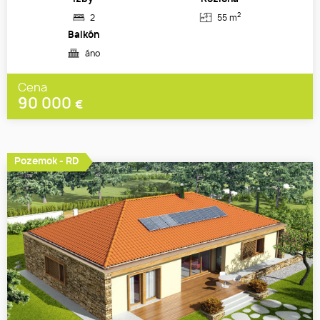
2
2
55 m
Balkón
áno
Cena
90 000
€
Pozemok - RD