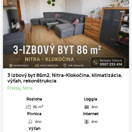
3 izbový byt 86m2, Nitra-Klokočina, klimatizácia,
výťah, rekonštrukcia
Predaj, Nitra
Rozloha
Loggia
2
86 m
áno
Pivnica
Internet
áno
áno
Výťah