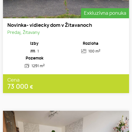
Exkluzívna ponuka
Novinka- vidiecky dom v Žitavanoch
Predaj, Žitavany
Izby
Rozloha
2
1
100 m
Pozemok
2
1291 m
Cena
73 000
€