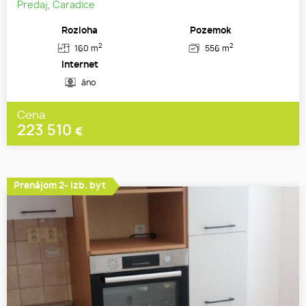
Predaj, Čaradice
Rozloha
Pozemok
2
2
160 m
556 m
Internet
áno
Cena
223 510
€
Prenájom 2- izb. byt