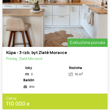
Exkluzívna ponuka
Kúpa - 3-izb. byt Zlaté Moravce
Predaj, Zlaté Moravce
Izby
Rozloha
2
3
70 m
Balkón
áno
Cena
110 000
€