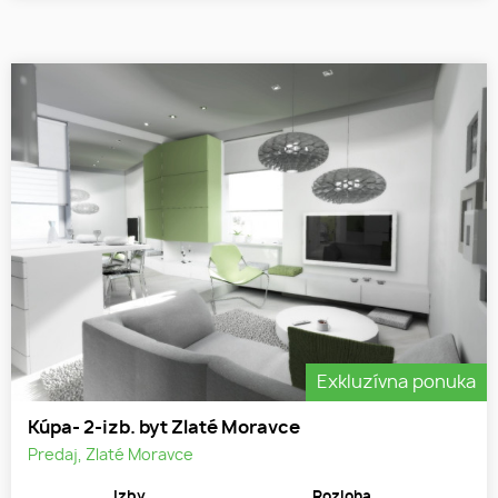
Exkluzívna ponuka
Kúpa- 2-izb. byt Zlaté Moravce
Predaj, Zlaté Moravce
Izby
Rozloha