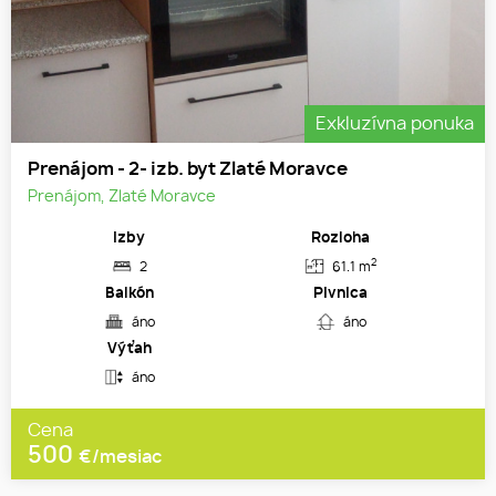
Exkluzívna ponuka
Prenájom - 2- izb. byt Zlaté Moravce
Prenájom, Zlaté Moravce
Izby
Rozloha
2
2
61.1 m
Balkón
Pivnica
áno
áno
Výťah
áno
Cena
500
€/mesiac