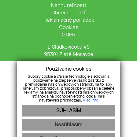
Nehnuteľnosti
Chcem predať
Reklamačný poriadok
Cookies
GDPR
Sládkovičova 49
95301 Zlaté Moravce
+421 905 980 997
Používame cookies
info@tekovska.sk
Súbory cookie a ďalšie technológie sledovania
používame na zlepšenie vášho zážitku z
prehliadania našich webových stránok, na to, aby
sme vám zobrazovali prispôsobený obsah a cielené
reklamy, na analýzu návštevnosti našich webových
stránok a na pochopenie toho, odkiaľ naši
návštevníci prichádzajú.
Viac info
Pridajte si nás
SÚHLASÍM
Nesúhlasím