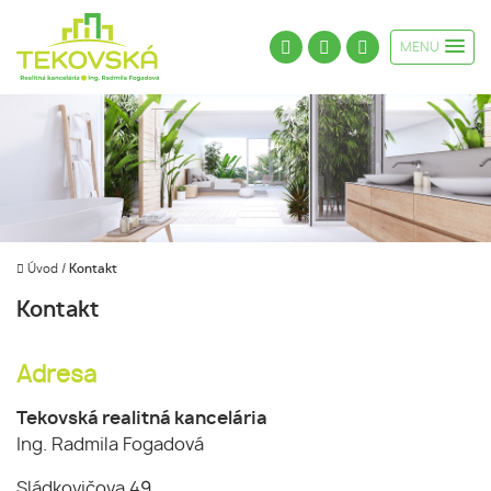
MENU
Úvod
/
Kontakt
Kontakt
Adresa
Tekovská realitná kancelária
Ing. Radmila Fogadová
Sládkovičova 49