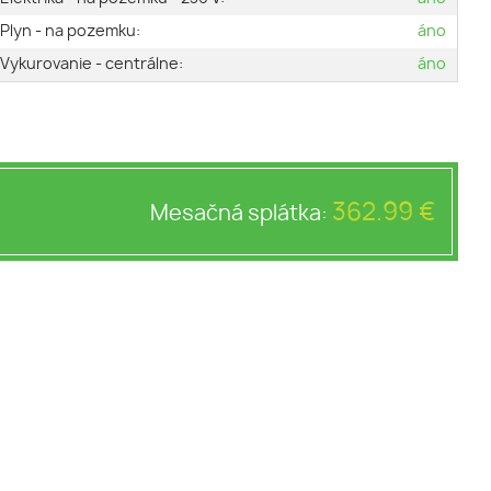
Plyn - na pozemku:
áno
Vykurovanie - centrálne:
áno
362.99 €
Mesačná splátka: