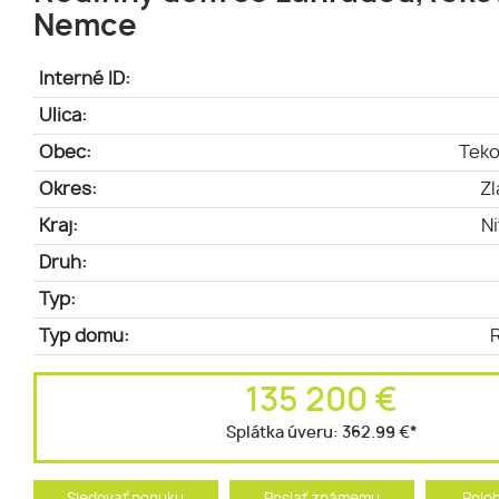
Nemce
Interné ID:
Ulica:
Obec:
Tek
Okres:
Z
Kraj:
Ni
Druh:
Typ:
Typ domu:
135 200 €
Splátka úveru:
362.99 €
*