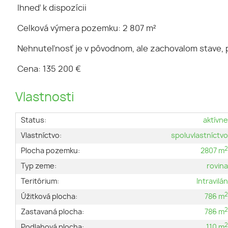
Ihneď k dispozícii
Celková výmera pozemku: 2 807 m²
Nehnuteľnosť je v pôvodnom, ale zachovalom stave, pr
Cena: 135 200 €
Vlastnosti
Status:
aktívn
Vlastníctvo:
spoluvlastníctv
Plocha pozemku:
2807 m
Typ zeme:
rovin
Teritórium:
Intravilá
Úžitková plocha:
786 m
Zastavaná plocha:
786 m
Podlahová plocha:
110 m