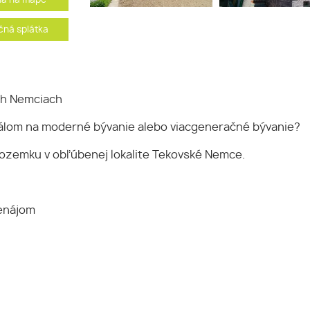
ha na mape
ná splátka
ch Nemciach
lom na moderné bývanie alebo viacgeneračné bývanie?
zemku v obľúbenej lokalite Tekovské Nemce.
renájom