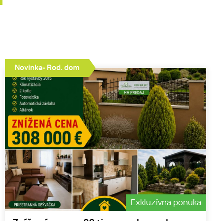
Novinka- Rod. dom
Exkluzívna ponuka