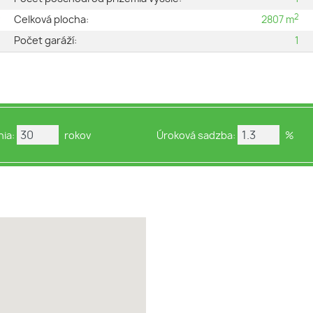
2
v
Celková plocha:
2807 m
2
Počet garáží:
1
ia:
rokov
Úroková sadzba:
%