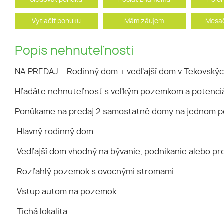
Sledovať ponuku
Poslať známemu
Polo
Vytlačiť ponuku
Mám záujem
Mesač
Popis nehnuteľnosti
NA PREDAJ – Rodinný dom + vedľajší dom v Tekovský
Hľadáte nehnuteľnosť s veľkým pozemkom a potenciá
Ponúkame na predaj 2 samostatné domy na jednom po
Hlavný rodinný dom
Vedľajší dom vhodný na bývanie, podnikanie alebo p
Rozľahlý pozemok s ovocnými stromami
Vstup autom na pozemok
Tichá lokalita