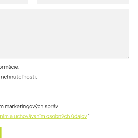
ormácie.
 nehnuteľnosti.
ím marketingových správ
*
aním a uchovávaním osobných údajov