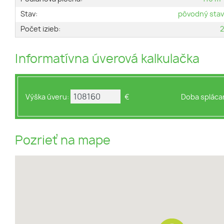
Stav:
pôvodný sta
Počet izieb:
Informatívna úverová kalkulačka
Výška úveru:
€
Doba splácan
Pozrieť na mape