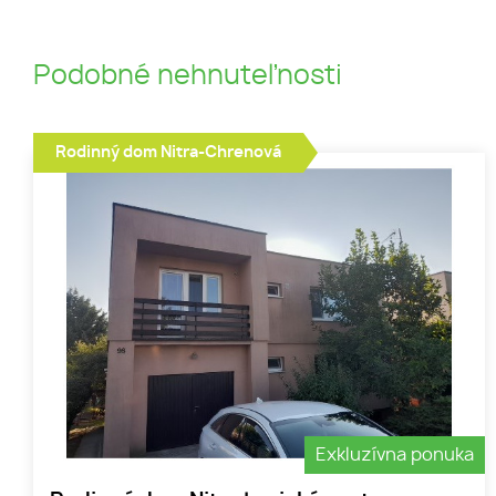
Podobné nehnuteľnosti
Rodinný dom Nitra-Chrenová
Exkluzívna ponuka