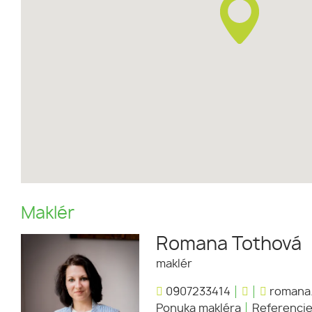
Maklér
Romana Tothová
maklér
0907233414
romana.
Ponuka makléra
Referenci