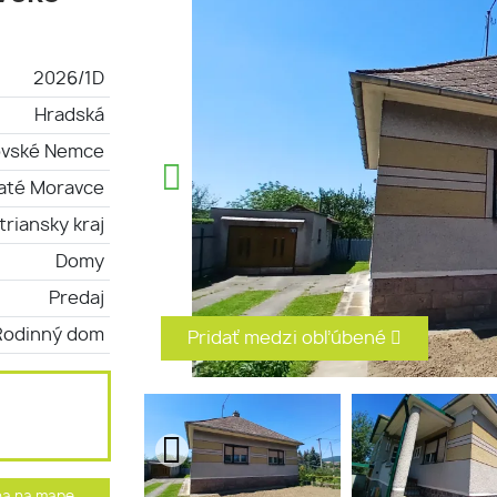
2026/1D
Hradská
ovské Nemce
laté Moravce
triansky kraj
Domy
Predaj
Rodinný dom
Pridať medzi obľúbené