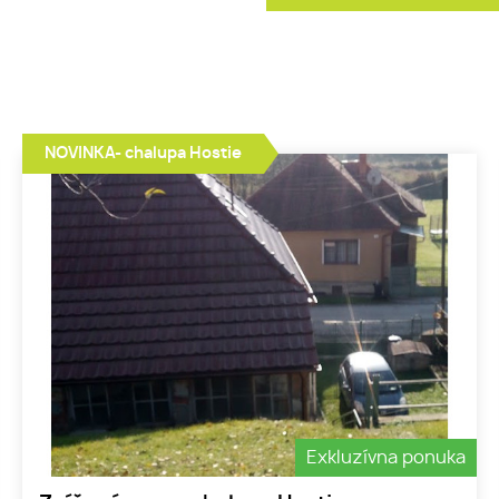
NOVINKA- chalupa Hostie
Exkluzívna ponuka