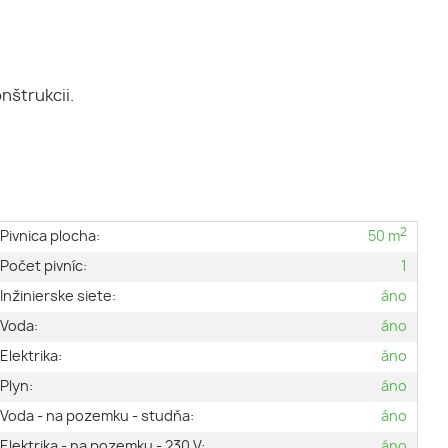
nštrukcii.
2
Pivnica plocha:
50 m
Počet pivníc:
1
Inžinierske siete:
áno
Voda:
áno
Elektrika:
áno
Plyn:
áno
Voda - na pozemku - studňa:
áno
Elektrika - na pozemku - 230 V:
áno