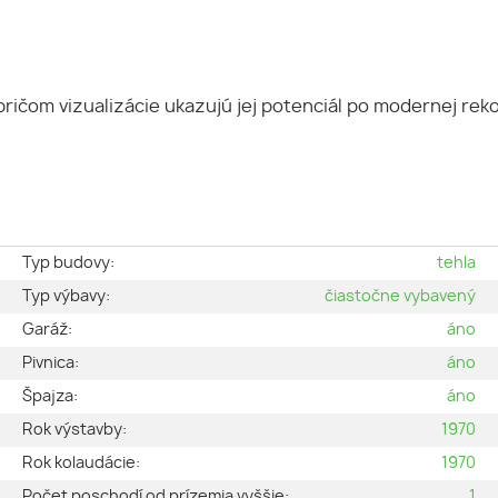
ičom vizualizácie ukazujú jej potenciál po modernej reko
e
Typ budovy:
tehla
o
Typ výbavy:
čiastočne vybavený
2
Garáž:
áno
a
Pivnica:
áno
n
Špajza:
áno
2
Rok výstavby:
1970
2
Rok kolaudácie:
1970
2
Počet poschodí od prízemia vyššie:
1