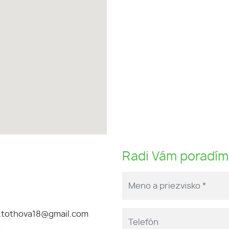
Radi Vám poradí
tothova18@gmail.com
e