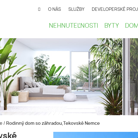
O NÁS
SLUŽBY
DEVELOPERSKÉ PROJ
NEHNUTEĽNOSTI
BYTY
DOM
ce
/
Rodinný dom so záhradou,Tekovské Nemce
vské