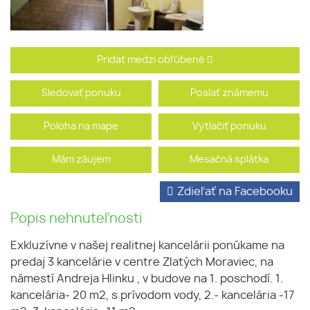
Pridať medzi obľúbené
Sledovať ponuku
Poslať známemu
Poloha na mape
Vytlačiť ponuku
Mám záujem
Mesačná splátka
Zdieľať na Facebooku
Popis nehnuteľnosti
Exkluzívne v našej realitnej kancelárii ponúkame na
predaj 3 kancelárie v centre Zlatých Moraviec, na
námestí Andreja Hlinku , v budove na 1. poschodí. 1.
kancelária- 20 m2, s prívodom vody, 2.- kancelária -17