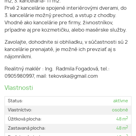
m2, 3. kancelária- 11 m2.
Prvé 2 kancelárie spojené interiérovými dverami, do
3. kancelárie možný prechod, a vstup z chodby.
Vhodné ako kancelárie pre firmy, živnostníkov,
prípadne aj pre kozmetičku, alebo masérske služby.
Zavolajte, dohodnite si obhliadku, v súčastnosti sú 2
kancelárie prenajaté, je možné ich prevziať aj s
nájomníkmi.
Realitný maklér : Ing. Radmila Fogadová, tel.:
0905980997, mail: tekovska@gmail.com
Vlastnosti
Status:
aktívne
Vlastníctvo:
osobné
2
Úžitková plocha:
48 m
2
Zastavaná plocha:
48 m