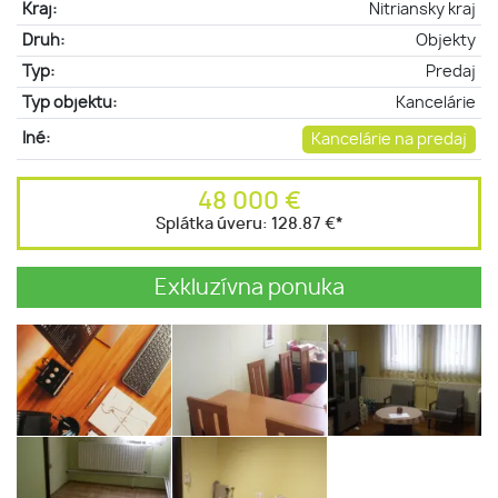
Kraj:
Nitriansky kraj
Druh:
Objekty
Typ:
Predaj
Typ objektu:
Kancelárie
Iné:
Kancelárie na predaj
48 000 €
Splátka úveru:
128.87 €
*
Exkluzívna ponuka