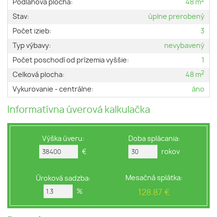
2
Podlahová plocha:
48 m
Stav:
úplne prerobený
Počet izieb:
3
Typ výbavy:
nevybavený
Počet poschodí od prízemia vyššie:
1
2
Celková plocha:
48 m
Vykurovanie - centrálne:
áno
Informatívna úverová kalkulačka
Výška úveru:
Doba splácania:
€
rokov
Mesačná splátka:
Úroková sadzba:
%
128.87 €