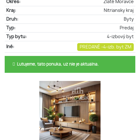
Okres:
Zlaté Moravce
Kraj:
Nitriansky kraj
Druh:
Byty
Typ:
Predaj
Typ bytu:
4-izbový byt
Iné:
PREDANÉ -4-izb. byt ZM
Ľutujeme, táto ponuka, už nie je aktuálna.