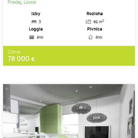
Predaj, Lovce
Izby
Rozloha
2
3
86 m
Loggia
Pivnica
áno
áno
Cena
78 000
€