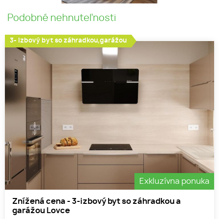
Podobné nehnuteľnosti
3- izbový byt so záhradkou,garážou
Exkluzívna ponuka
Znížená cena - 3-izbový byt so záhradkou a
garážou Lovce