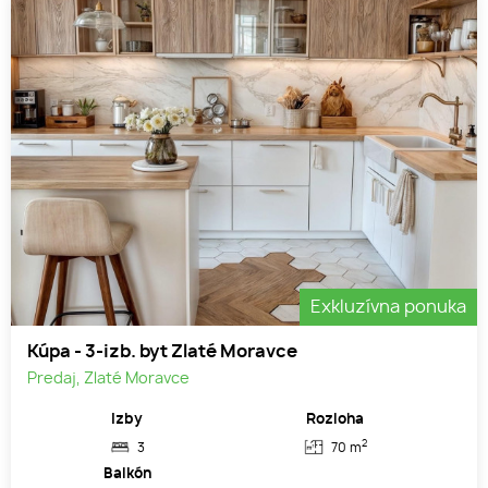
Exkluzívna ponuka
Kúpa - 3-izb. byt Zlaté Moravce
Predaj, Zlaté Moravce
Izby
Rozloha
2
3
70 m
Balkón