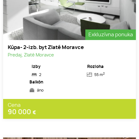
Exkluzívna ponuka
Kúpa- 2-izb. byt Zlaté Moravce
Predaj, Zlaté Moravce
Izby
Rozloha
2
2
55 m
Balkón
áno
Cena
90 000
€