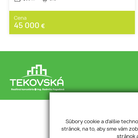
Cena
45 000
€
Úvod
Chcem predať
Sládkovič
O nás
Reklamačný
95301 Zlat
Služby
poriadok
+421 905 
Súbory cookie a ďalšie techn
Kontakt
Cookies
info@teko
stránok, na to, aby sme vám zo
Nehnuteľnosti
GDPR
stránok 