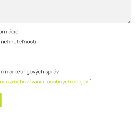
ormácie.
 nehnuteľnosti.
ím marketingových správ
*
aním a uchovávaním osobných údajov