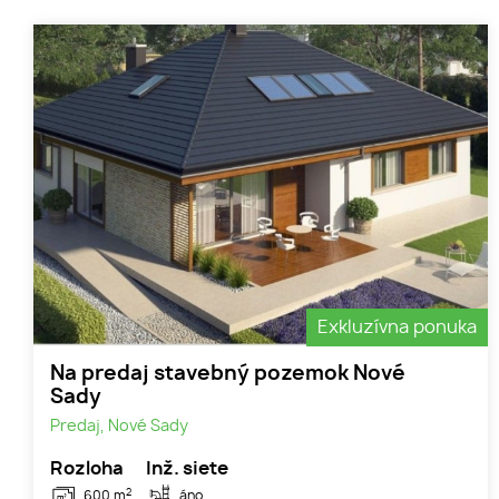
Exkluzívna ponuka
Na predaj stavebný pozemok Nové
Sady
Predaj, Nové Sady
Rozloha
Inž. siete
2
600 m
áno