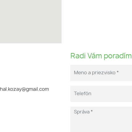
Radi Vám poradí
hal.kozay@gmail.com