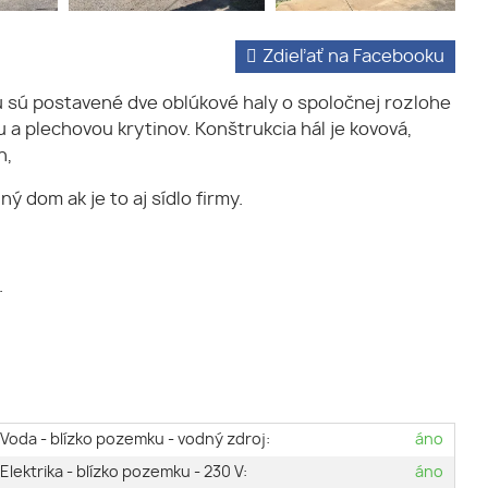
Zdieľať na Facebooku
u sú postavené dve oblúkové haly o spoločnej rozlohe
a plechovou krytinov. Konštrukcia hál je kovová,
n,
 dom ak je to aj sídlo firmy.
.
Voda - blízko pozemku - vodný zdroj:
áno
Elektrika - blízko pozemku - 230 V:
áno