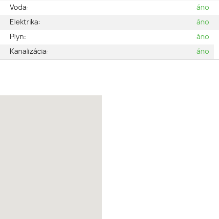
2
Voda:
áno
a
Elektrika:
áno
n
Plyn:
áno
m
Kanalizácia:
áno