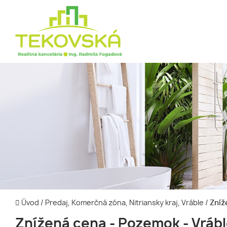
Úvod
/
Predaj, Komerčná zóna, Nitriansky kraj, Vráble
/
Zníže
Znížená cena - Pozemok - Vrábl