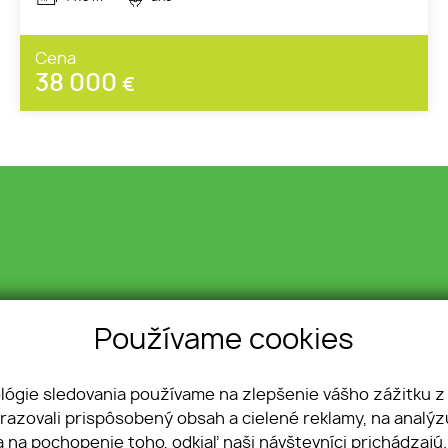
Cena
38 000
€
Používame cookies
ova 49
é Moravce
980 997
ológie sledovania používame na zlepšenie vášho zážitku z
vska.sk
brazovali prispôsobený obsah a cielené reklamy, na analý
a na pochopenie toho, odkiaľ naši návštevníci prichádzajú