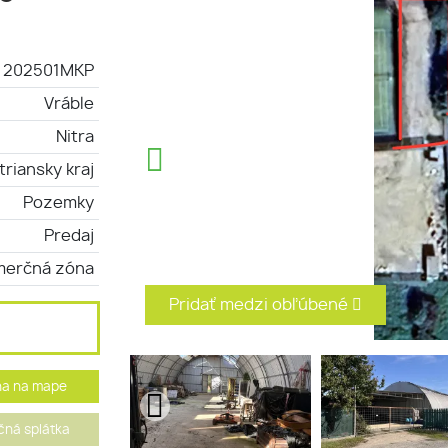
202501MKP
Vráble
Nitra
triansky kraj
Pozemky
Predaj
merčná zóna
Pridať medzi obľúbené
ha na mape
ná splátka