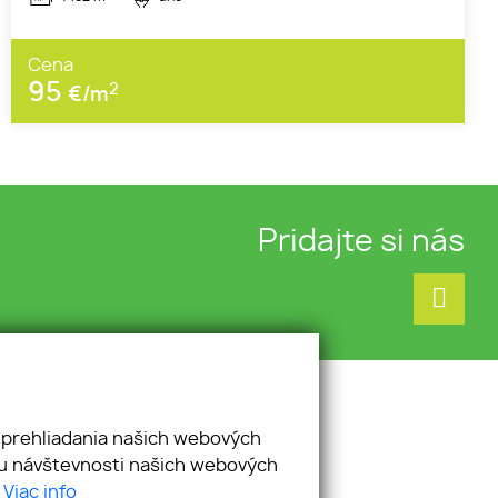
Cena
95
2
€/m
Pridajte si nás
 prehliadania našich webových
zu návštevnosti našich webových
.
Viac info