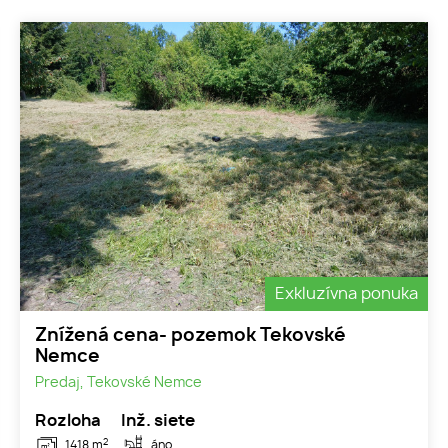
Exkluzívna ponuka
Znížená cena- pozemok Tekovské
Nemce
Predaj, Tekovské Nemce
Rozloha
Inž. siete
2
1418 m
áno