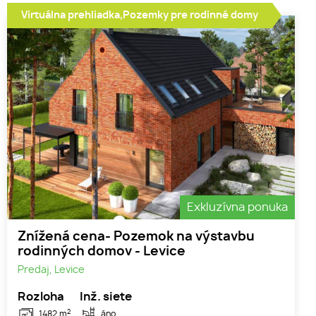
Virtuálna prehliadka,Pozemky pre rodinné domy
Exkluzívna ponuka
Znížená cena- Pozemok na výstavbu
rodinných domov - Levice
Predaj, Levice
Rozloha
Inž. siete
2
1482 m
áno