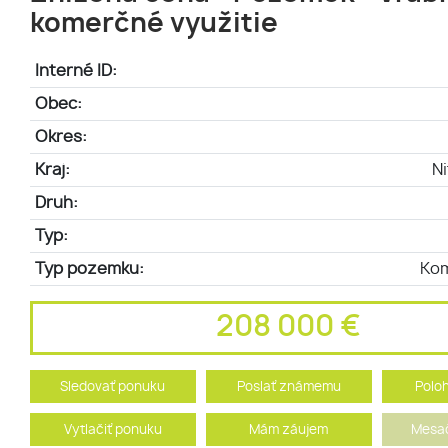
komerčné využitie
Interné ID:
Obec:
Okres:
Kraj:
Ni
Druh:
Typ:
Typ pozemku:
Ko
208 000 €
Sledovať ponuku
Poslať známemu
Polo
Vytlačiť ponuku
Mám záujem
Mesač