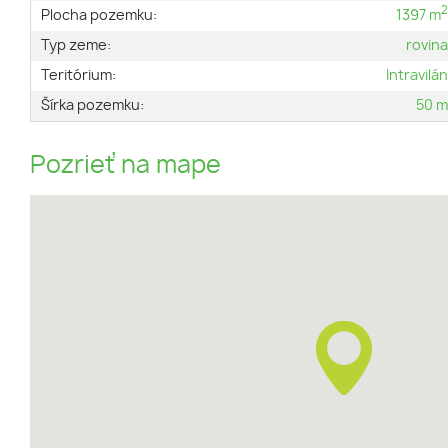
Plocha pozemku:
1397 m
Typ zeme:
rovin
Teritórium:
Intravilá
Šírka pozemku:
50 
Pozrieť na mape