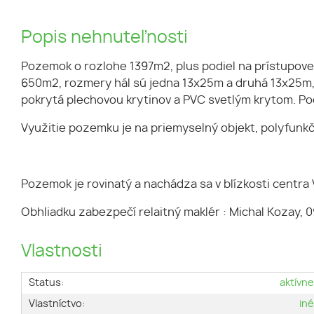
Popis nehnuteľnosti
Pozemok o rozlohe 1397m2, plus podiel na prístupove
650m2, rozmery hál sú jedna 13x25m a druhá 13x25m, v
pokrytá plechovou krytinov a PVC svetlým krytom. P
Využitie pozemku je na priemyselný objekt, polyfunkčn
Pozemok je rovinatý a nachádza sa v blízkosti centra
Obhliadku zabezpečí relaitný maklér : Michal Kozay,
Vlastnosti
Status:
aktívn
Vlastníctvo:
in