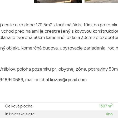
j ceste o rozlohe 170,5m2 ktorá má šírku 10m, na pozemk
chod pred halami je prestrešený s kovovou konštrukciou 
odlaha je tvorená 60cm kamenné lôžko a 30cm železobetó
ý objekt, komerčná budova, ubytovacie zariadenia, rodinný
 Vrábľov, poloha pozemku pri obytnej zóne, potraviny 50m
 0948940689, mail: michal.kozay@gmail.com
2
e
Celková plocha:
1397 m
é
Inžinierske siete:
áno