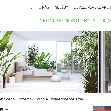
O NÁS
SLUŽBY
DEVELOPERSKÉ PROJ
NEHNUTEĽNOSTI
BYTY
DOM
ná cena - Pozemok - Vráble - komerčné využitie
e -