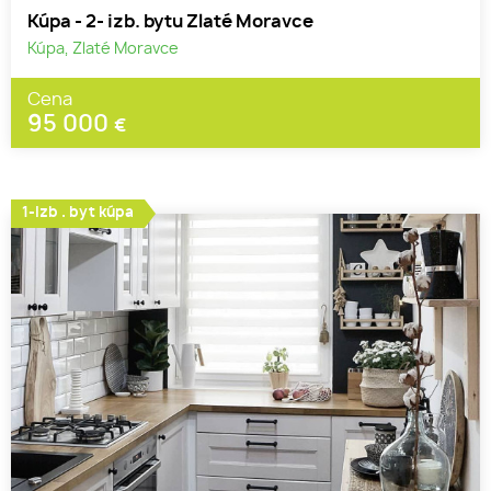
Kúpa - 2- izb. bytu Zlaté Moravce
Kúpa, Zlaté Moravce
Cena
95 000
€
1-izb . byt kúpa