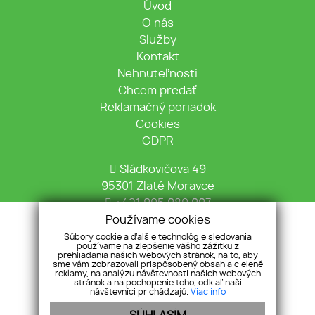
Úvod
O nás
Služby
Kontakt
Nehnuteľnosti
Chcem predať
Reklamačný poriadok
Cookies
GDPR
Sládkovičova 49
95301 Zlaté Moravce
+421 905 980 997
Používame cookies
info@tekovska.sk
Súbory cookie a ďalšie technológie sledovania
používame na zlepšenie vášho zážitku z
prehliadania našich webových stránok, na to, aby
sme vám zobrazovali prispôsobený obsah a cielené
reklamy, na analýzu návštevnosti našich webových
stránok a na pochopenie toho, odkiaľ naši
návštevníci prichádzajú.
Viac info