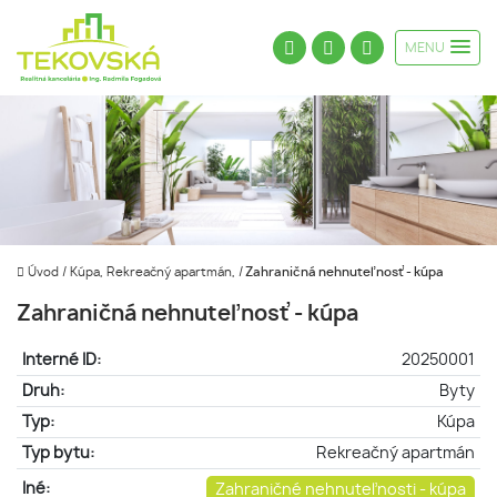
MENU
Úvod
/
Kúpa, Rekreačný apartmán,
/
Zahraničná nehnuteľnosť - kúpa
Zahraničná nehnuteľnosť - kúpa
Interné ID:
20250001
Druh:
Byty
Typ:
Kúpa
Typ bytu:
Rekreačný apartmán
Iné:
Zahraničné nehnuteľnosti - kúpa