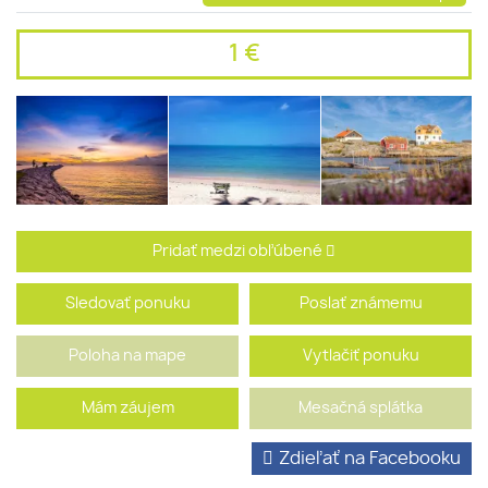
1 €
Pridať medzi obľúbené
Sledovať ponuku
Poslať známemu
Poloha na mape
Vytlačiť ponuku
Mám záujem
Mesačná splátka
Zdieľať na Facebooku