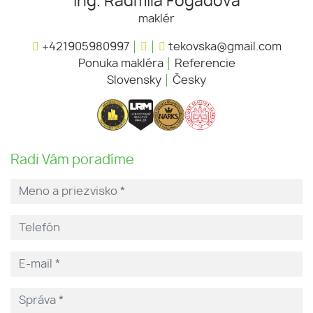
Ing. Radmila Fogadová
maklér
+421905980997
tekovska@gmail.com
Ponuka makléra
Referencie
Slovensky
Česky
Radi Vám poradíme