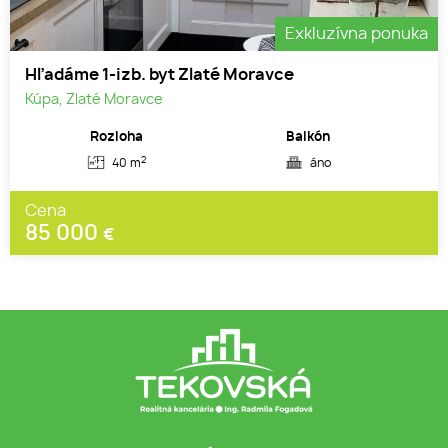
Exkluzívna ponuka
Hľadáme 1-izb. byt Zlaté Moravce
Kúpa, Zlaté Moravce
Rozloha
Balkón
2
40 m
áno
Cena
85 000
€