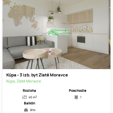
Kúpa - 3 izb. byt Zlaté Moravce
Kúpa, Zlaté Moravce
Rozloha
Poschodie
2
45 m
1
Balkón
áno