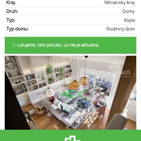
Kraj:
Nitriansky kraj
Druh:
Domy
Typ:
Kúpa
Typ domu:
Rodinný dom
Ľutujeme, táto ponuka, už nie je aktuálna.