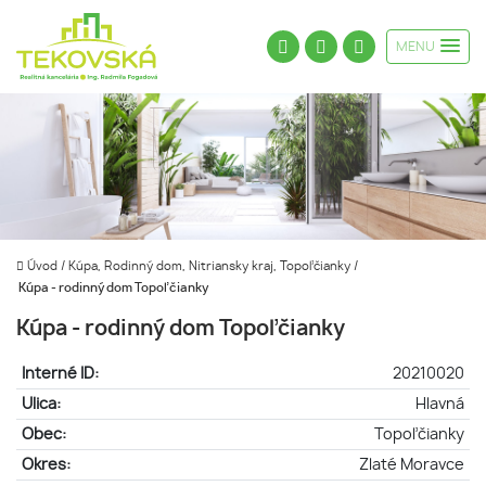
MENU
Úvod
/
Kúpa, Rodinný dom, Nitriansky kraj, Topoľčianky
/
Kúpa - rodinný dom Topoľčianky
Kúpa - rodinný dom Topoľčianky
Interné ID:
20210020
Ulica:
Hlavná
Obec:
Topoľčianky
Okres:
Zlaté Moravce