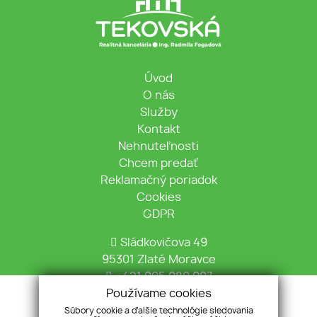
Úvod
O nás
Služby
Kontakt
Nehnuteľnosti
Chcem predať
Reklamačný poriadok
Cookies
GDPR
Sládkovičova 49
95301 Zlaté Moravce
+421 905 980 997
Používame cookies
info@tekovska.sk
Súbory cookie a ďalšie technológie sledovania